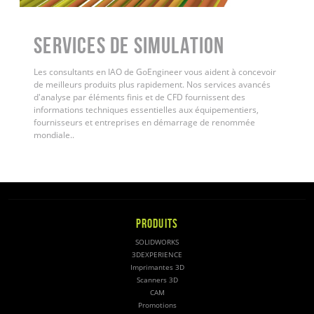
Services de simulation
Les consultants en IAO de GoEngineer vous aident à concevoir
de meilleurs produits plus rapidement. Nos services avancés
d'analyse par éléments finis et de CFD fournissent des
informations techniques essentielles aux équipementiers,
fournisseurs et entreprises en démarrage de renommée
mondiale.
.
PRODUITS
SOLIDWORKS
3DEXPERIENCE
Imprimantes 3D
Scanners 3D
CAM
Promotions