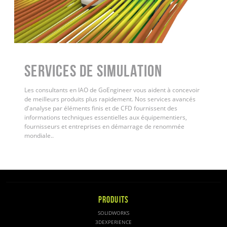
Services de simulation
Les consultants en IAO de GoEngineer vous aident à concevoir
de meilleurs produits plus rapidement. Nos services avancés
d'analyse par éléments finis et de CFD fournissent des
informations techniques essentielles aux équipementiers,
fournisseurs et entreprises en démarrage de renommée
mondiale.
.
PRODUITS
SOLIDWORKS
3DEXPERIENCE