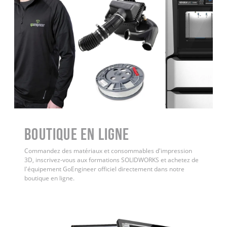
Boutique en ligne
Commandez des matériaux et consommables d'impression
3D, inscrivez-vous aux formations SOLIDWORKS et achetez de
l'équipement GoEngineer officiel directement dans notre
boutique en ligne.