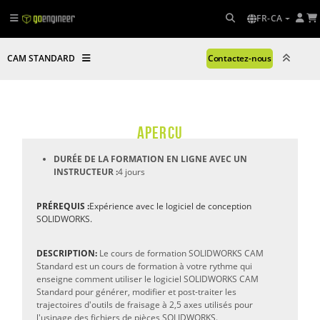
FR-CA
CAM STANDARD
Contactez-nous
APERÇU
DURÉE DE LA FORMATION EN LIGNE AVEC UN
INSTRUCTEUR :
4 jours
PRÉREQUIS :
Expérience avec le logiciel de conception
SOLIDWORKS.
DESCRIPTION:
Le cours de formation SOLIDWORKS CAM
Standard est un cours de formation à votre rythme qui
enseigne comment utiliser le logiciel SOLIDWORKS CAM
Standard pour générer, modifier et post-traiter les
trajectoires d'outils de fraisage à 2,5 axes utilisés pour
l'usinage des fichiers de pièces SOLIDWORKS.