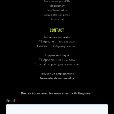
Processeurs post-CAM
Hébergement
Implémentation
Administration gérée
Simulation
CONTACT
Demandes générales
Téléphone :
1-800-688-3234
Courriel :
info@goengineer.com
Support technique
Téléphone :
1-888-559-6167
Courriel :
support@goengineer.com
Trouver un emplacement
Demandes de commandite
Restez à jour avec les nouvelles de GoEngineer !