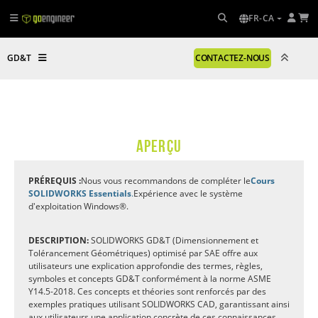
FR-CA
GD&T
CONTACTEZ-NOUS
APERÇU
PRÉREQUIS :
Nous vous recommandons de compléter le
Cours
SOLIDWORKS Essentials
.
Expérience avec le système
d'exploitation Windows®.
DESCRIPTION:
SOLIDWORKS GD&T (Dimensionnement et
Tolérancement Géométriques) optimisé par SAE offre aux
utilisateurs une explication approfondie des termes, règles,
symboles et concepts GD&T conformément à la norme ASME
Y14.5-2018. Ces concepts et théories sont renforcés par des
exemples pratiques utilisant SOLIDWORKS CAD, garantissant ainsi
aux utilisateurs une application concrète de ces connaissances.