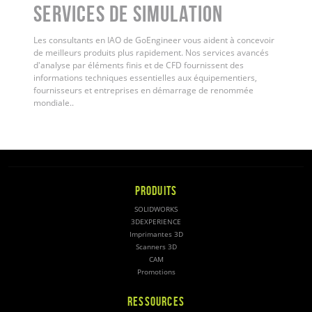
Services de simulation
Les consultants en IAO de GoEngineer vous aident à concevoir
de meilleurs produits plus rapidement. Nos services avancés
d'analyse par éléments finis et de CFD fournissent des
informations techniques essentielles aux équipementiers,
fournisseurs et entreprises en démarrage de renommée
mondiale.
.
PRODUITS
SOLIDWORKS
3DEXPERIENCE
Imprimantes 3D
Scanners 3D
CAM
Promotions
RESSOURCES