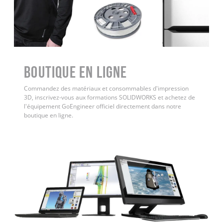
Boutique en ligne
Commandez des matériaux et consommables d'impression
3D, inscrivez-vous aux formations SOLIDWORKS et achetez de
l'équipement GoEngineer officiel directement dans notre
boutique en ligne.