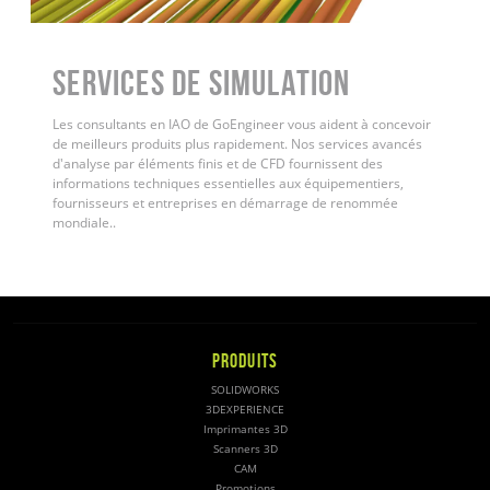
Services de simulation
Les consultants en IAO de GoEngineer vous aident à concevoir
de meilleurs produits plus rapidement. Nos services avancés
d'analyse par éléments finis et de CFD fournissent des
informations techniques essentielles aux équipementiers,
fournisseurs et entreprises en démarrage de renommée
mondiale.
.
PRODUITS
SOLIDWORKS
3DEXPERIENCE
Imprimantes 3D
Scanners 3D
CAM
Promotions