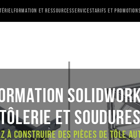
tériel
Formation et ressources
Services
Tarifs et promotion
ORMATION SOLIDWOR
TÔLERIE ET SOUDURE
z à construire des pièces de tôle a