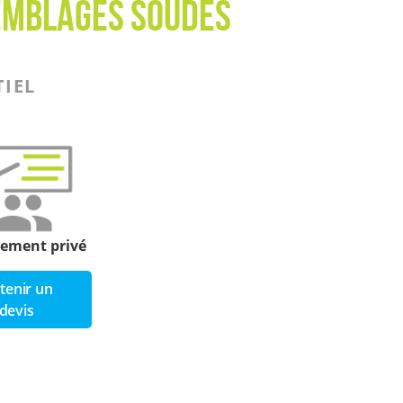
semblages soudés
TIEL
nement privé
tenir un
devis