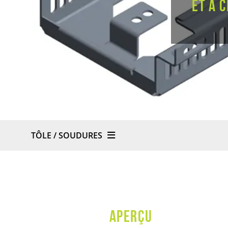
et à 
TÔLE / SOUDURES
APERÇU