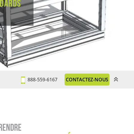
ndards
888-559-6167
CONTACTEZ-NOUS
prendre