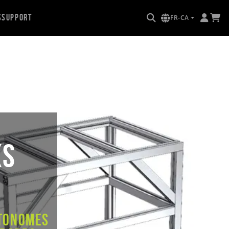
s
Support
FR-CA
KS
S
utonomes