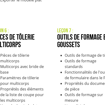
Exporter le modèle plat
on 6 :
Leçon 7 :
èces de tôlerie
Outils de formage 
lticorps
goussets
Pièces de tôlerie
Outils de formage de t
multicorps
Outils de formage
Multicorps avec bride de
standards
base
Fonctionnalités de l'out
Paramètres de tôlerie
de formulaire dans le 
pour multicorps
Propriétés du docume
Propriétés des éléments
de pièce
de la liste de coupe pour
Outils de formage sur
les multicorps
mesure