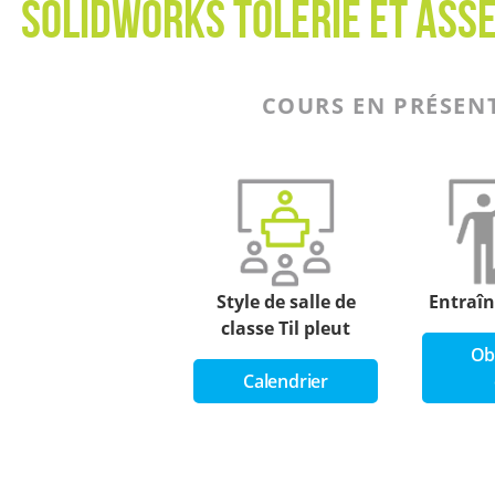
SolidWorks Tôlerie et as
COURS EN PRÉSEN
Style de salle de
Entraî
classe T
il pleut
Ob
Calendrier