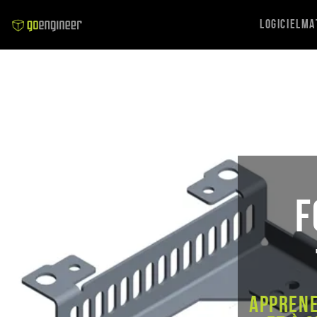
Logiciel
Ma
F
Apprene