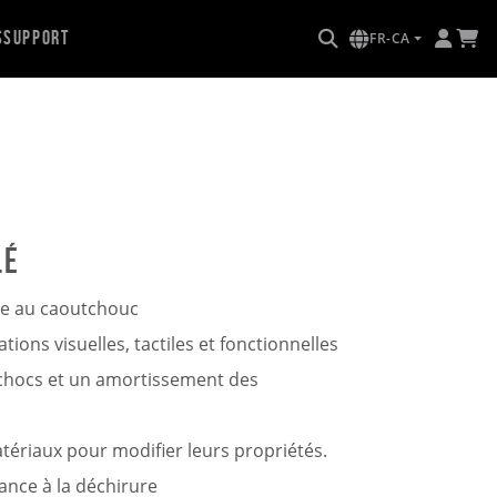
s
Support
FR-CA
lé
le au caoutchouc
cations visuelles, tactiles et fonctionnelles
 chocs et un amortissement des
tériaux pour modifier leurs propriétés.
ance à la déchirure