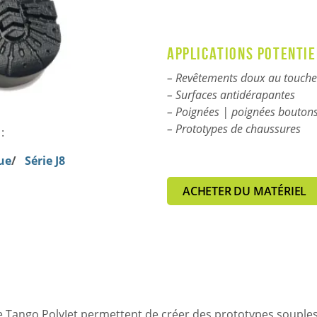
Applications potentie
– Revêtements doux au touche
– Surfaces antidérapantes
– Poignées | poignées bouton
– Prototypes de chaussures
:
ue
/
Série J8
ACHETER DU MATÉRIEL
Tango PolyJet permettent de créer des prototypes souples et