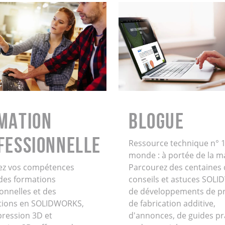
MATION
BLOGUE
FESSIONNELLE
Ressource technique n° 1
monde : à portée de la m
ez vos compétences
Parcourez des centaines 
 des formations
conseils et astuces SOL
onnelles et des
de développements de pr
cations en SOLIDWORKS,
de fabrication additive,
pression 3D et
d'annonces, de guides pr