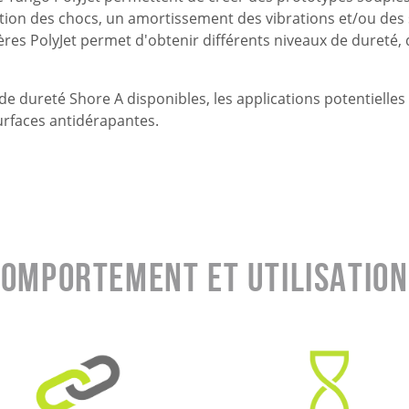
tion des chocs, un amortissement des vibrations et/ou des 
es PolyJet permet d'obtenir différents niveaux de dureté, d
e dureté Shore A disponibles, les applications potentielles
urfaces antidérapantes.
omportement et utilisation