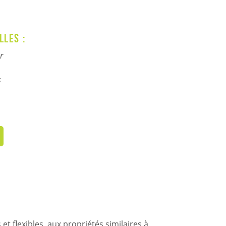
lles :
r
s
 flexibles, aux propriétés similaires à