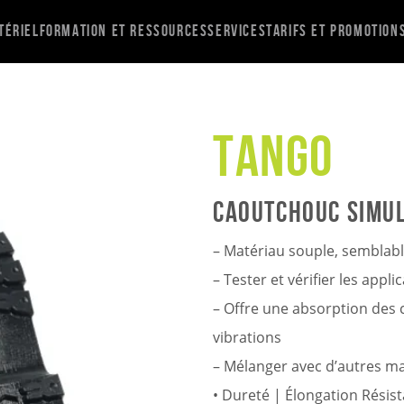
tériel
Formation et ressources
Services
Tarifs et promotion
Tango
Caoutchouc simu
– Matériau souple, semblab
– Tester et vérifier les appli
– Offre une absorption des
vibrations
– Mélanger avec d’autres ma
• Dureté | Élongation Résist