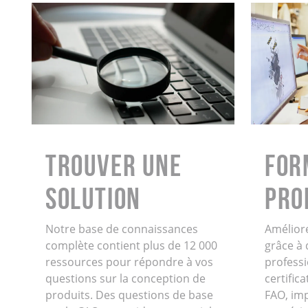
Trouver une
FOR
solution
PRO
Notre base de connaissances
Amélior
complète contient plus de 12 000
grâce à
ressources pour répondre à vos
professi
questions sur la conception de
certifi
produits. Des questions de base
FAO, im