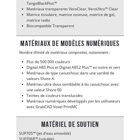
TangoBlackPlus™
Matériaux transparents VeroClear, VeroUltra™ Clear
Matrice tissulaire, matrice osseuse, matrice de gel,
matrice radio
Biocompatible Transparent
Matériaux de modèles numériques
Nombre illimité de matériaux composites, notamment :
Plus de 500 000 couleurs
Digital ABS Plus et Digital ABS2 Plus™ en ivoire et vert
Matériaux de type caoutchouc dans une variété de
valeurs Shore A
Matériau ultra-doux semblable à du caoutchouc avec
une valeur Shore 00
Teintes de couleurs translucides
Matériaux numériques développés par les utilisateurs
avec GrabCAD Voxel PrintMC
Matériel de soutien
SUP705™ (jet d'eau amovible)
SUP706B™ (soluble)