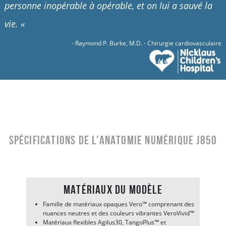
personne inopérable à opérable, et on lui a sauvé la
vie.
«
- Raymond P. Burke, M.D. - Chirurgie cardiovasculaire
Spécifications de l'anatomie numérique J850
Matériaux du modèle
Famille de matériaux opaques Vero™ comprenant des
nuances neutres et des couleurs vibrantes VeroVivid™
Matériaux flexibles Agilus30, TangoPlus™ et