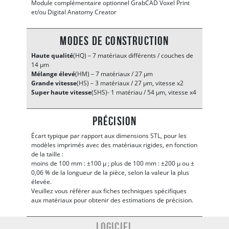
Module complémentaire optionnel GrabCAD Voxel Print
et/ou Digital Anatomy Creator
Modes de construction
Haute qualité
(HQ) – 7 matériaux différents / couches de
14 μm
Mélange élevé
(HM) – 7 matériaux / 27 μm
Grande vitesse
(HS) – 3 matériaux / 27 μm, vitesse x2
Super haute vitesse
(SHS)- 1 matériau / 54 μm, vitesse x4
Précision
Écart typique par rapport aux dimensions STL, pour les
modèles imprimés avec des matériaux rigides, en fonction
de la taille :
moins de 100 mm : ±100 μ ; plus de 100 mm : ±200 μ ou ±
0,06 % de la longueur de la pièce, selon la valeur la plus
élevée.
Veuillez vous référer aux fiches techniques spécifiques
aux matériaux pour obtenir des estimations de précision.
Logiciel