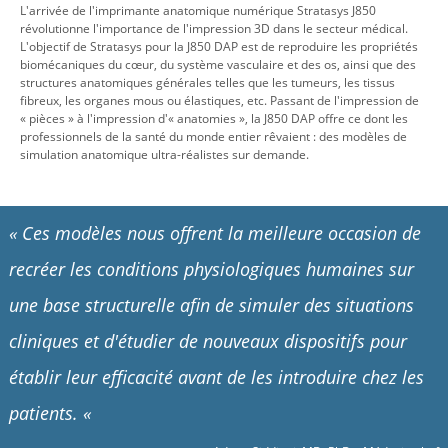
L'arrivée de l'imprimante anatomique numérique Stratasys J850
révolutionne l'importance de l'impression 3D dans le secteur médical.
L'objectif de Stratasys pour la J850 DAP est de reproduire les propriétés
biomécaniques du cœur, du système vasculaire et des os, ainsi que des
structures anatomiques générales telles que les tumeurs, les tissus
fibreux, les organes mous ou élastiques, etc. Passant de l'impression de
« pièces » à l'impression d'« anatomies », la J850 DAP offre ce dont les
professionnels de la santé du monde entier rêvaient : des modèles de
simulation anatomique ultra-réalistes sur demande.
«
Ces modèles nous offrent la meilleure occasion de
recréer les conditions physiologiques humaines sur
une base structurelle afin de simuler des situations
cliniques et d'étudier de nouveaux dispositifs pour
établir leur efficacité avant de les introduire chez les
patients.
«