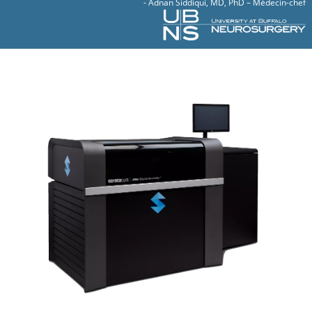
- Adnan Siddiqui, MD, PhD – Médecin-chef