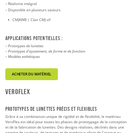
– Réalisme intégral
– Disponible en plusieurs saveurs
CMJKWB | Clair CMJ vif
Applications potentielles :
– Prototypes de lunettes
– Prototypes d'ajustement, de forme et de fonction
– Modèles esthétiques
ACHETER DU MATÉRIEL
veroflex
PROTOTYPES DE LUNETTES PRÉCIS ET FLEXIBLES
Grâce à sa combinaison unique de rigidité et de flexibilité, le matériau
VeroFlex est idéal pour toutes les phases de prototypage de la conception
et de la fabrication de lunettes. Des designs réalistes, déclinés dans une
gamme de couleurs, de textures et de matériaux allant de l'opaque au