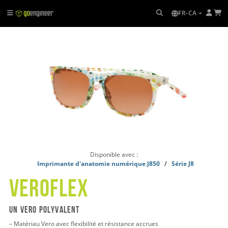
FR-CA
Disponible avec :
Imprimante d'anatomie numérique J850
/
Série J8
VeROflex
Un vero polyvalent
– Matériau Vero avec flexibilité et résistance accrues