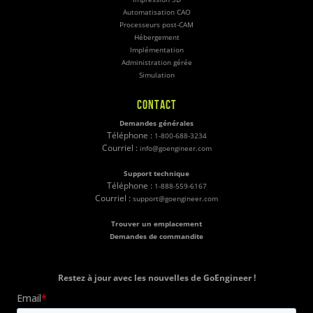
Automatisation CAO
Processeurs post-CAM
Hébergement
Implémentation
Administration gérée
Simulation
CONTACT
Demandes générales
Téléphone :
1-800-688-3234
Courriel :
info@goengineer.com
Support technique
Téléphone :
1-888-559-6167
Courriel :
support@goengineer.com
Trouver un emplacement
Demandes de commandite
Restez à jour avec les nouvelles de GoEngineer !