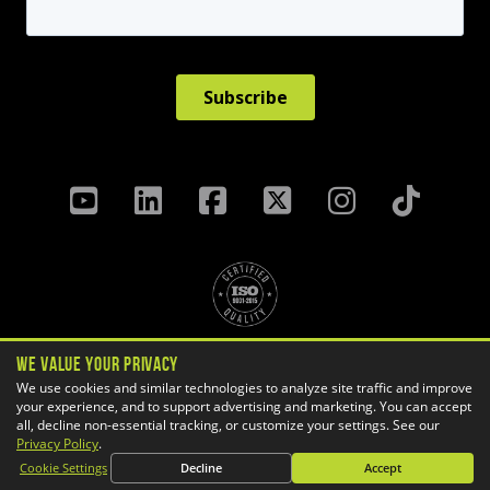
Politique de confidentialité
We Value Your Privacy
Termes Et Conditions
We use cookies and similar technologies to analyze site traffic and improve
your experience, and to support advertising and marketing. You can accept
Préférences des témoins
all, decline non-essential tracking, or customize your settings. See our
Copyright ©
2026 GoEngineer
Privacy Policy
.
Plan du site
Cookie Settings
Decline
Accept