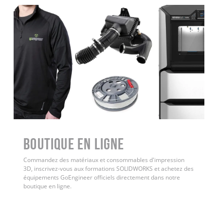
Boutique en ligne
Commandez des matériaux et consommables d'impression
3D, inscrivez-vous aux formations SOLIDWORKS et achetez des
équipements GoEngineer officiels directement dans notre
boutique en ligne.