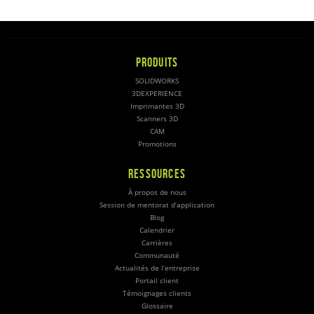
PRODUITS
SOLIDWORKS
3DEXPERIENCE
Imprimantes 3D
Scanners 3D
CAM
Promotions
RESSOURCES
À propos de nous
Session de mentorat d’application
Blog
Calendrier
Carrières
Communauté
Actualités de l’entreprise
Portail client
Témoignages clients
Glossaire