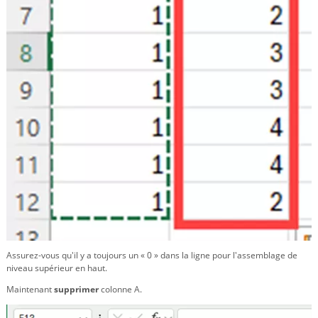
Assurez-vous qu'il y a toujours un « 0 » dans la ligne pour l'assemblage de
niveau supérieur en haut.
Maintenant
supprimer
colonne A.