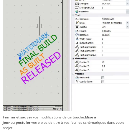
Fermer
et
sauver
vos modifications de cartouche.
Mise à
jour
ou
postuler
votre bloc de titre à vos feuilles schématiques dans votre
projet.