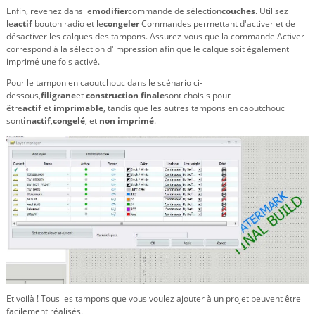
Enfin, revenez dans le
modifier
commande de sélection
couches
. Utilisez
le
actif
bouton radio et le
congeler
Commandes permettant d'activer et de
désactiver les calques des tampons. Assurez-vous que la commande Activer
correspond à la sélection d'impression afin que le calque soit également
imprimé une fois activé.
Pour le tampon en caoutchouc dans le scénario ci-
dessous,
filigrane
et
construction finale
sont choisis pour
être
actif
et
imprimable
, tandis que les autres tampons en caoutchouc
sont
inactif
,
congelé
, et
non imprimé
.
Et voilà ! Tous les tampons que vous voulez ajouter à un projet peuvent être
facilement réalisés.