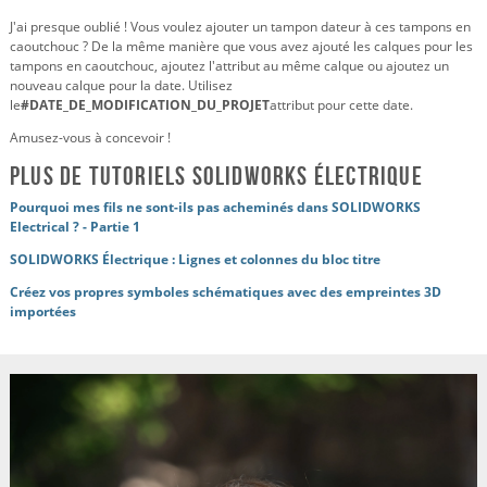
J'ai presque oublié ! Vous voulez ajouter un tampon dateur à ces tampons en
caoutchouc ? De la même manière que vous avez ajouté les calques pour les
tampons en caoutchouc, ajoutez l'attribut au même calque ou ajoutez un
nouveau calque pour la date. Utilisez
le
#DATE_DE_MODIFICATION_DU_PROJET
attribut pour cette date.
Amusez-vous à concevoir !
Plus de tutoriels SOLIDWORKS Électrique
Pourquoi mes fils ne sont-ils pas acheminés dans SOLIDWORKS
Electrical ? - Partie 1
SOLIDWORKS Électrique : Lignes et colonnes du bloc titre
Créez vos propres symboles schématiques avec des empreintes 3D
importées