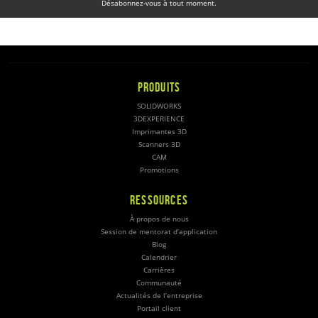
Désabonnez-vous à tout moment.
PRODUITS
SOLIDWORKS
3DEXPERIENCE
Imprimantes 3D
Scanners 3D
CAM
Promotions
RESSOURCES
À propos de nous
Session de mentorat d’application
Blog
Calendrier
Carrières
Communauté
Actualités de l’entreprise
Portail client