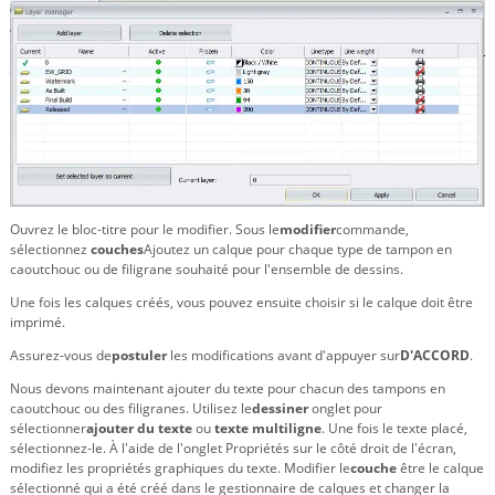
Ouvrez le bloc-titre pour le modifier. Sous le
modifier
commande,
sélectionnez
couches
Ajoutez un calque pour chaque type de tampon en
caoutchouc ou de filigrane souhaité pour l'ensemble de dessins.
Une fois les calques créés, vous pouvez ensuite choisir si le calque doit être
imprimé.
Assurez-vous de
postuler
les modifications avant d'appuyer sur
D'ACCORD
.
Nous devons maintenant ajouter du texte pour chacun des tampons en
caoutchouc ou des filigranes. Utilisez le
dessiner
onglet pour
sélectionner
ajouter du texte
ou
texte multiligne
. Une fois le texte placé,
sélectionnez-le. À l'aide de l'onglet Propriétés sur le côté droit de l'écran,
modifiez les propriétés graphiques du texte. Modifier le
couche
être le calque
sélectionné qui a été créé dans le gestionnaire de calques et changer la