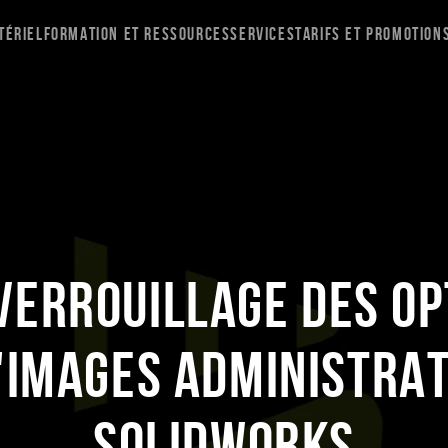
tériel
Formation et ressources
Services
Tarifs et promotion
Verrouillage des o
d'images administra
SOLIDWORKS