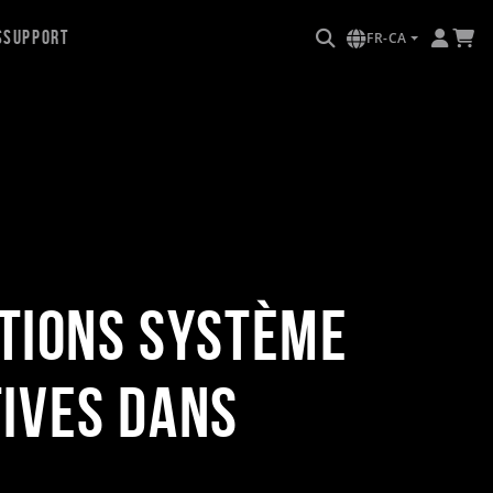
s
Support
FR-CA
ptions système
tives dans