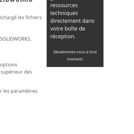
ressources
techniques
léchargé les fichiers
directement dans
votre boîte de
réception.
de SOLIDWORKS.
Désabonnez-vous à tout
moment.
'options
u supérieur des
er les paramètres.