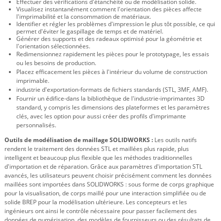
Effectuer des vérifications d'étanchéité ou de modélisation solide.
Visualisez instantanément comment l'orientation des pièces affecte
l'imprimabilité et la consommation de matériaux.
Identifier
et régler les problèmes d'impression le plus tôt possible, ce qui
permet d'éviter le gaspillage de temps et de matériel.
Générer des supports et des radeaux
optimisé
pour la géométrie et
l'orientation sélectionnées.
Redimensionnez rapidement les pièces pour le prototypage, les essais
ou les besoins de production.
Placez efficacement les pièces à l'intérieur du volume de construction
imprimable.
industrie d'exportation
‑
formats de fichiers standards (STL, 3MF, AMF).
Fournir un édifice
‑
dans la bibliothèque de l'industrie
‑
imprimantes 3D
standard, y compris les dimensions des plateformes et les paramètres
clés, avec les
option
pour aussi créer des profils d'imprimante
personnalisés.
Outils de modélisation de maillage SOLIDWORKS :
Les outils natifs
rendent le traitement des données STL et maillées plus rapide, plus
intelligent et beaucoup plus flexible que les méthodes traditionnelles
d'importation et de réparation. Grâce aux paramètres d'importation STL
avancés, les utilisateurs peuvent choisir précisément comment les données
maillées sont importées dans SOLIDWORKS : sous forme de corps graphique
pour la visualisation, de corps maillé pour une interaction simplifiée ou de
solide BREP pour la modélisation ultérieure. Les concepteurs et les
ingénieurs ont ainsi le contrôle nécessaire pour passer facilement des
données de numérisation, des modèles de fournisseurs ou des résultats de