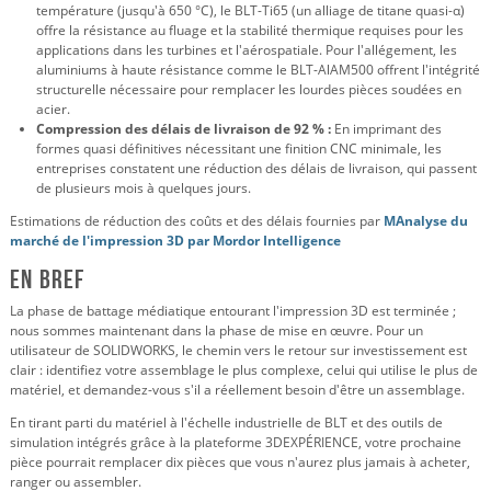
température (jusqu'à 650 °C), le BLT-Ti65 (un alliage de titane quasi-α)
offre la résistance au fluage et la stabilité thermique requises pour les
applications dans les turbines et l'aérospatiale. Pour l'allégement, les
aluminiums à haute résistance comme le BLT-AlAM500 offrent l'intégrité
structurelle nécessaire pour remplacer les lourdes pièces soudées en
acier.
Compression des délais de livraison de 92 % :
En imprimant des
formes quasi définitives nécessitant une finition CNC minimale, les
entreprises constatent une réduction des délais de livraison, qui passent
de plusieurs mois à quelques jours.
Estimations de réduction des coûts et des délais fournies par
M
Analyse du
marché de l'impression 3D par Mordor Intelligence
En bref
La phase de battage médiatique entourant l'impression 3D est terminée ;
nous sommes maintenant dans la phase de mise en œuvre. Pour un
utilisateur de SOLIDWORKS, le chemin vers le retour sur investissement est
clair : identifiez votre assemblage le plus complexe, celui qui utilise le plus de
matériel, et demandez-vous s'il a réellement besoin d'être un assemblage.
En tirant parti du matériel à l'échelle industrielle de BLT et des outils de
simulation intégrés grâce à la plateforme 3DEXPÉRIENCE, votre prochaine
pièce pourrait remplacer dix pièces que vous n'aurez plus jamais à acheter,
ranger ou assembler.