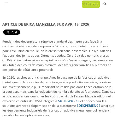
SUBSCRIBE
ARTICLE DE ERICA MANZELLA SUR AVR. 15, 2026
Pendant des décennies, la réponse standard des ingénieurs face à la
complexité était de « décomposer ». Si un composant était trop complexe
pour être usiné ou moulé, on le divisait en sous-ensembles. On ajoutait des
fixations, des joints et des éléments soudés. On créait des nomenclatures
(BOM) tentaculaires et on acceptait le « coût d'assemblage », l'accumulation
inévitable des coûts de main-d'œuvre, des frais généraux liés aux stocks et
des points de défaillance potentiels.
En 2026, les choses ont changé. Avec le passage de la fabrication additive
métallique du laboratoire de prototypage à la production en série, le retour
sur investissement le plus important ne réside pas dans l'accélération de la
production, mais dans la réduction du nombre de pièces fabriquées. Dans cet
article, nous allons quantifier les coûts cachés de l’assemblage traditionnel,
explorer les outils de DfAM intégrés à
SOLIDWORKS
et et découvrir les
solutions avancées d’optimisation de la plateforme
3DEXPÉRIENCE
ainsi que
les équipements industriels de fabrication additive métallique qui rendent
possible la conception monobloc.