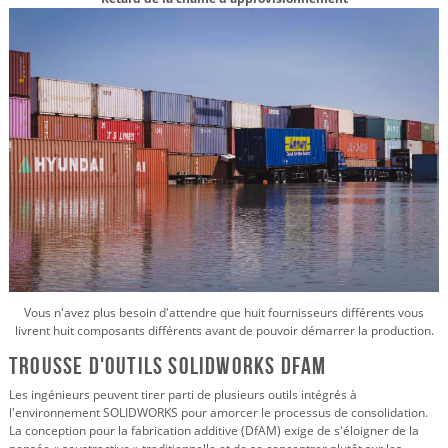
Vous n'avez plus besoin d'attendre que huit fournisseurs différents vous
livrent huit composants différents avant de pouvoir démarrer la production.
Trousse d'outils SOLIDWORKS DfAM
Les ingénieurs peuvent tirer parti de plusieurs outils intégrés à
l'environnement SOLIDWORKS pour amorcer le processus de consolidation.
La conception pour la fabrication additive (DfAM) exige de s'éloigner de la