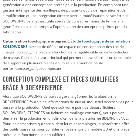
génération à des conceptions prêtes pour la production. En combinant une
gestion intelligente des maillages, de puissants outils de réparation et de
simplification et une intégration directe avec la modélisation paramétrique,
SOLIDWORKS permet aux utilisateurs de consacrer moins de temps à la
géométrie et plus de temps à l'optimisation de conceptions prêtes pour la
fabrication.
Optimisation topologique intégrée
: L
'Étude topologique de simulation
SOLIDWORKS
permet de définir un espace de conception et des cas de
charge, puis
sculpt
la pièce en fonction de la rigidité cible ou de la réduction
de masse. C'est le facteur principal qui permet de transformer un ensemble
de support en plusieurs pièces en un seul élément de haute
performance.
organique
composant.
Conception complexe et pièces qualifiées
grâce à 3DEXPERIENCE
Alors que SOLIDWORKS de bureau gère la géométrie, la plateforme
3D
EXPÉRIENCE fournit les informations de niveau industriel nécessaires pour
passer à la production. Quel que soit votre point de départ (fichiers
SOLIDWORKS, STEP/IGES ou fichiers de maillage existants), vous pouvez
démarrer la production en un clin d'œil dans la plateforme
3D
EXPÉRIENCE.
Pour les entreprises qui consolident leurs assemblages, la plateforme offre
des outils puissants pour combler le fossé entre un modèle 3D et une pièce
métallique fonctionnelle et qualifiée :