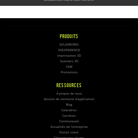
PRODUITS
SOLIDWORKS
3DEXPERIENCE
Imprimantes 3D
Scanners 3D
CAM
Promotions
RESSOURCES
À propos de nous
Session de mentorat d’application
Blog
Calendrier
Carrières
Communauté
Actualités de l’entreprise
Portail client
Témoignages clients