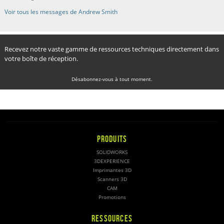
Voir tous les messages de Andrew Smith
Recevez notre vaste gamme de ressources techniques directement dans
votre boîte de réception.
Désabonnez-vous à tout moment.
PRODUITS
SOLIDWORKS
3DEXPERIENCE
Imprimantes 3D
Scanners 3D
CAM
Promotions
RESSOURCES