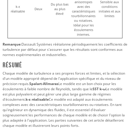
anisotropes
Sensible aux
Du plus bas
k-ε
avec des
conditions
Deux
au plus
réalisable
caractéristiques
initiales et aux
élevé
tourbillonnaires
limites
ou rotatives.
Idéal pour les
écoulements
internes.
Remarque
:Dassault Systèmes réétalonne périodiquement les coefficients de
turbulence par défaut pour s'assurer que les résultats sont conformes aux
normes expérimentales et industrielles.
Résumé
Chaque modèle de turbulence a ses propres forces et limites, et la sélection
d'un modèle approprié dépend de l'application spécifique et du niveau de
précision requis.
Spalart-Allmaras
Le modèle est un bon choix pour les
écoulements à faible nombre de Reynolds, tandis que le
SST k-ω
Le modèle
est plus polyvalent et peut gérer une plus large gamme de régimes
d'écoulement.
k-ε réalisable
Ce modèle est adapté aux écoulements
complexes avec des caractéristiques tourbillonnaires ou rotatives. En tant
qu'ingénieur en dynamique des fluides, il est essentiel d'évaluer
soigneusement les performances de chaque modèle et de choisir l'option la
plus adaptée à l'application. Les parties suivantes de cet article détailleront
chaque modèle et illustreront leurs points forts.