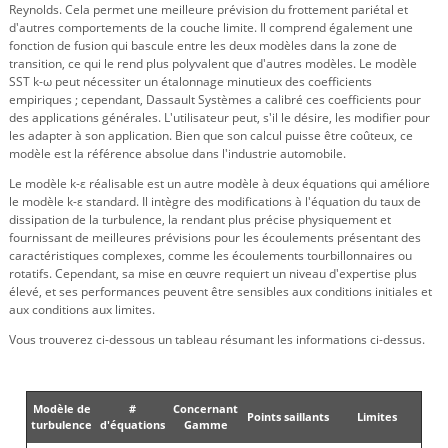
Reynolds. Cela permet une meilleure prévision du frottement pariétal et
d'autres comportements de la couche limite. Il comprend également une
fonction de fusion qui bascule entre les deux modèles dans la zone de
transition, ce qui le rend plus polyvalent que d'autres modèles. Le modèle
SST k-ω peut nécessiter un étalonnage minutieux des coefficients
empiriques ; cependant, Dassault Systèmes a calibré ces coefficients pour
des applications générales. L'utilisateur peut, s'il le désire, les modifier pour
les adapter à son application. Bien que son calcul puisse être coûteux, ce
modèle est la référence absolue dans l'industrie automobile.
Le modèle k-ε réalisable est un autre modèle à deux équations qui améliore
le modèle k-ε standard. Il intègre des modifications à l'équation du taux de
dissipation de la turbulence, la rendant plus précise physiquement et
fournissant de meilleures prévisions pour les écoulements présentant des
caractéristiques complexes, comme les écoulements tourbillonnaires ou
rotatifs. Cependant, sa mise en œuvre requiert un niveau d'expertise plus
élevé, et ses performances peuvent être sensibles aux conditions initiales et
aux conditions aux limites.
Vous trouverez ci-dessous un tableau résumant les informations ci-dessus.
Modèle de
#
Concernant
Points saillants
Limites
turbulence
d'équations
Gamme