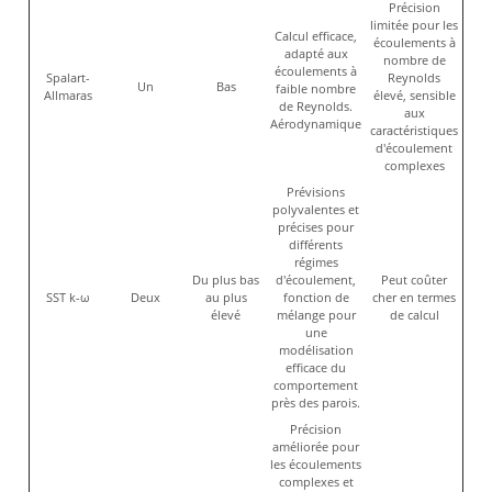
Précision
limitée pour les
Calcul efficace,
écoulements à
adapté aux
nombre de
écoulements à
Spalart-
Reynolds
Un
Bas
faible nombre
Allmaras
élevé, sensible
de Reynolds.
aux
Aérodynamique
caractéristiques
d'écoulement
complexes
Prévisions
polyvalentes et
précises pour
différents
régimes
Du plus bas
d'écoulement,
Peut coûter
SST k-ω
Deux
au plus
fonction de
cher en termes
élevé
mélange pour
de calcul
une
modélisation
efficace du
comportement
près des parois.
Précision
améliorée pour
les écoulements
complexes et