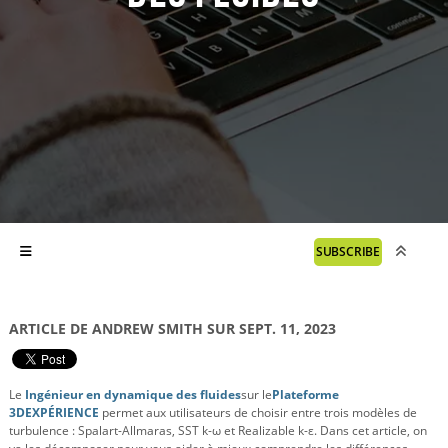
SUBSCRIBE
ARTICLE DE ANDREW SMITH SUR SEPT. 11, 2023
Le
Ingénieur en dynamique des fluides
sur le
Plateforme
3DEXPÉRIENCE
permet aux utilisateurs de choisir entre trois modèles de
turbulence : Spalart-Allmaras, SST k-ω et Realizable k-ε. Dans cet article, on