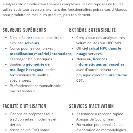
analyses structurelles non linéaires complexes. Les entreprises de toutes
tailles et de tous secteurs profitent des fonctionnalités puissantes d'Abaqus
pour produire de meilleurs produits, plus rapidement.
SOLVEURS SUPÉRIEURS
EXTRÊME EXTENSIBILITÉ
Non linéaire robuste, implicite et
Conçu pour des analyses très
explicite
solveurs.
volumineuses sur HPC/MPI.
Conçu pour les complexes
Officiel
calcul HPC dans le
modélisation
,
matériel
,
interactions
,
nuage
services.
et charger les historiques
Nouveau,
licences
Soutien à
géométrie de
informatiques universelles
maillage hexagonal
et des
avec d'autres solveurs de
formulations de mailles
physique comme
Suite Studio
spécialisées.
CST.
Profondément personnalisable
par l'utilisateur.
FACILITÉ D'UTILISATION
SERVICES D'ACTIVATION
Options de préprocesseur
Assistance à réponse rapide
traditionnelles, modernes et
Abaqus de GoEngineer
tierces
Formation personnalisée et
Associativité CAO native
élaboration de méthodologies