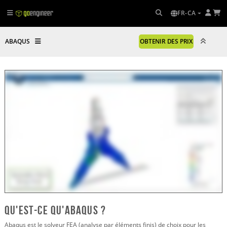
FR-CA
ABAQUS
OBTENIR DES PRIX
Qu'est-ce qu'Abaqus ?
Abaqus est le solveur FEA (analyse par éléments finis) de choix pour les