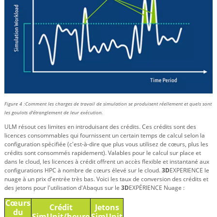
Figure 4 :
Comment les charges de travail de simulation se produisent réellement et quels sont
les goulots d'étranglement de leur exécution.
ULM résout ces limites en introduisant des crédits. Ces crédits sont des
licences consommables qui fournissent un certain temps de calcul selon la
configuration spécifiée (c'est-à-dire que plus vous utilisez de cœurs, plus les
crédits sont consommés rapidement). Valables pour le calcul sur place et
dans le cloud, les licences à crédit offrent un accès flexible et instantané aux
configurations HPC à nombre de cœurs élevé sur le cloud.
3D
EXPERIENCE le
nuage à un prix d'entrée très bas. Voici les taux de conversion des crédits et
des jetons pour l'utilisation d'Abaqus sur le
3D
EXPÉRIENCE Nuage :
Cœurs
Crédit
Jetons
du
SimUnit/heure
SimUnit