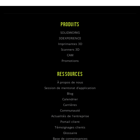
PRODUITS
SOLIDWORKS
3DEXPERIENCE
Imprimantes 3D
Scanners 3D
CAM
Promotions
RESSOURCES
À propos de nous
Session de mentorat d’application
Blog
Calendrier
Carrières
Communauté
Actualités de l’entreprise
Portail client
Témoignages clients
Glossaire
Base de connaissances