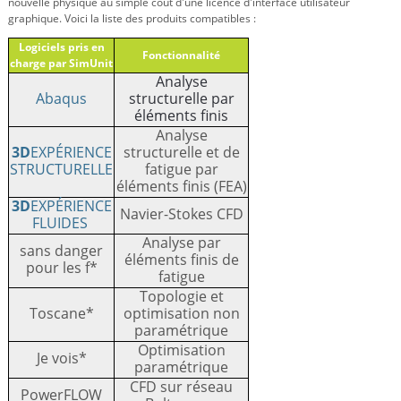
nouvelle physique au simple coût d'une licence d'interface utilisateur
graphique. Voici la liste des produits compatibles :
Logiciels pris en
Fonctionnalité
charge par SimUnit
Analyse
Abaqus
structurelle par
éléments finis
Analyse
3D
EXPÉRIENCE
structurelle et de
STRUCTURELLE
fatigue par
éléments finis (FEA)
3D
EXPÉRIENCE
Navier-Stokes CFD
FLUIDES
Analyse par
sans danger
éléments finis de
pour les f*
fatigue
Topologie et
Toscane*
optimisation non
paramétrique
Optimisation
Je vois*
paramétrique
CFD sur réseau
PowerFLOW