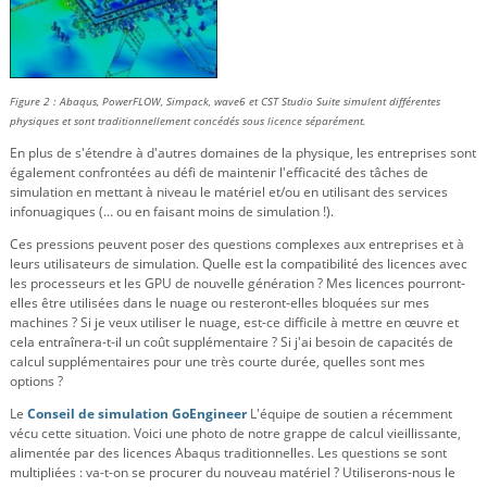
Figure 2 : Abaqus, PowerFLOW, Simpack, wave6 et CST Studio Suite simulent différentes
physiques et sont traditionnellement concédés sous licence séparément.
En plus de s'étendre à d'autres domaines de la physique, les entreprises sont
également confrontées au défi de maintenir l'efficacité des tâches de
simulation en mettant à niveau le matériel et/ou en utilisant des services
infonuagiques (… ou en faisant moins de simulation !).
Ces pressions peuvent poser des questions complexes aux entreprises et à
leurs utilisateurs de simulation. Quelle est la compatibilité des licences avec
les processeurs et les GPU de nouvelle génération ? Mes licences pourront-
elles être utilisées dans le nuage ou resteront-elles bloquées sur mes
machines ? Si je veux utiliser le nuage, est-ce difficile à mettre en œuvre et
cela entraînera-t-il un coût supplémentaire ? Si j'ai besoin de capacités de
calcul supplémentaires pour une très courte durée, quelles sont mes
options ?
Le
Conseil de simulation GoEngineer
L'équipe de soutien a récemment
vécu cette situation. Voici une photo de notre grappe de calcul vieillissante,
alimentée par des licences Abaqus traditionnelles. Les questions se sont
multipliées : va-t-on se procurer du nouveau matériel ? Utiliserons-nous le