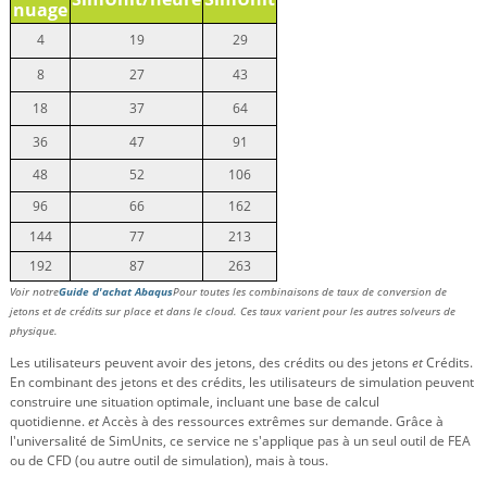
nuage
4
19
29
8
27
43
18
37
64
36
47
91
48
52
106
96
66
162
144
77
213
192
87
263
Voir notre
Guide d'achat Abaqus
Pour toutes les combinaisons de taux de conversion de
jetons et de crédits sur place et dans le cloud. Ces taux varient pour les autres solveurs de
physique.
Les utilisateurs peuvent avoir des jetons, des crédits ou des jetons
et
Crédits.
En combinant des jetons et des crédits, les utilisateurs de simulation peuvent
construire une situation optimale, incluant une base de calcul
quotidienne.
et
Accès à des ressources extrêmes sur demande. Grâce à
l'universalité de SimUnits, ce service ne s'applique pas à un seul outil de FEA
ou de CFD (ou autre outil de simulation), mais à tous.