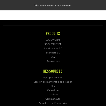
Désabonnez-vous à tout moment.
PRODUITS
SOLIDWORKS
3DEXPERIENCE
Imprimantes 3D
Scanners 3D
CAM
Promotions
RESSOURCES
À propos de nous
Session de mentorat d’application
Blog
Calendrier
Carrières
Communauté
Actualités de l’entreprise