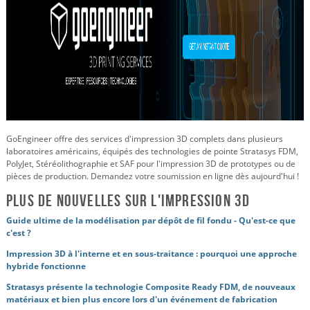
GoEngineer offre des services d'impression 3D complets dans plusieurs
laboratoires américains, équipés des technologies de pointe Stratasys FDM,
PolyJet, Stéréolithographie et SAF pour l'impression 3D de prototypes ou de
pièces de production. Demandez votre soumission en ligne dès aujourd'hui !
Plus de nouvelles sur l'impression 3D
Guide ultime de la modélisation par dépôt de fil fondu - Qu'est-ce que
c'est ?
Impression 3D à l'interne et en sous-traitance : pourquoi une approche
hybride fonctionne
Stratasys présente la technologie Composite Ready FDM, de nouveaux
matériaux et bien plus encore lors d'un événement de fabrication