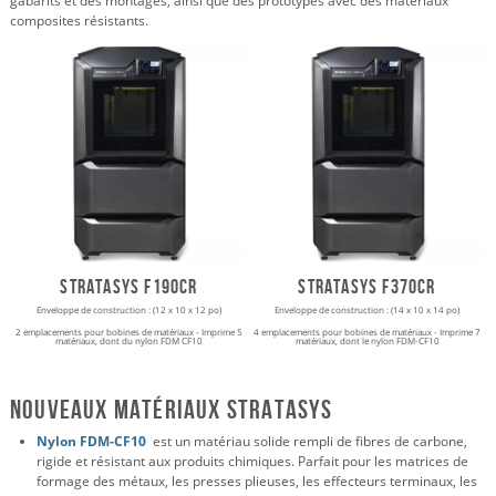
gabarits et des montages, ainsi que des prototypes avec des matériaux
composites résistants.
Stratasys F190cr
Stratasys F370cr
Enveloppe de construction : (12 x 10 x 12 po)
Enveloppe de construction : (14 x 10 x 14 po)
2 emplacements pour bobines de matériaux - Imprime 5
4 emplacements pour bobines de matériaux - Imprime 7
matériaux, dont du nylon FDM CF10
matériaux, dont le nylon FDM-CF10
Nouveaux matériaux Stratasys
Nylon FDM-CF10
est un matériau solide rempli de fibres de carbone,
rigide et résistant aux produits chimiques. Parfait pour les matrices de
formage des métaux, les presses plieuses, les effecteurs terminaux, les