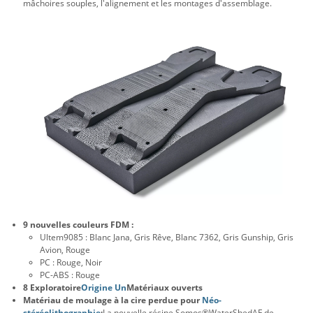
mâchoires souples, l'alignement et les montages d'assemblage.
9 nouvelles couleurs FDM :
Ultem9085 : Blanc Jana, Gris Rêve, Blanc 7362, Gris Gunship, Gris
Avion, Rouge
PC : Rouge, Noir
PC-ABS : Rouge
8 Exploratoire
Origine Un
Matériaux ouverts
Matériau de moulage à la cire perdue pour
Néo-
stéréolithographie
:
La nouvelle résine Somos®WaterShedAF de