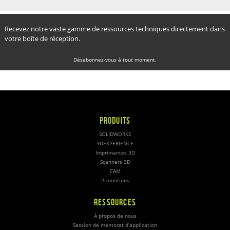
Recevez notre vaste gamme de ressources techniques directement dans
votre boîte de réception.
Désabonnez-vous à tout moment.
PRODUITS
SOLIDWORKS
3DEXPERIENCE
Imprimantes 3D
Scanners 3D
CAM
Promotions
RESSOURCES
À propos de nous
Session de mentorat d’application