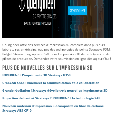
GoEngineer offre des services d'impression 3D complets dans plusieurs
laboratoires américains, équipés des technologies de pointe Stratasys FDM,
PolyJet, Stéréolithographie et SAF pour l'impression 3D de prototypes ou de
pièces de production. Demandez votre soumission en ligne dès aujourd'hui !
Plus de nouvelles sur l'impression 3D
EXPERIENCE l'imprimante 3D Stratasys H350
GrabCAD Shop : Améliorez la communication et la collaboration
Grande révélation ! Stratasys dévoile trois nouvelles imprimantes 3D
Projection de liant et Stratasys ? EXPERIENCE la technologie SAF.
Nouveau matériau d'impression 3D composite en fibre de carbone
Stratasys ABS-CF10