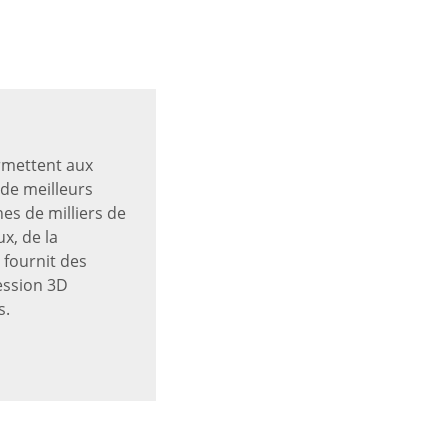
ermettent aux
 de meilleurs
es de milliers de
x, de la
 fournit des
ession 3D
s.