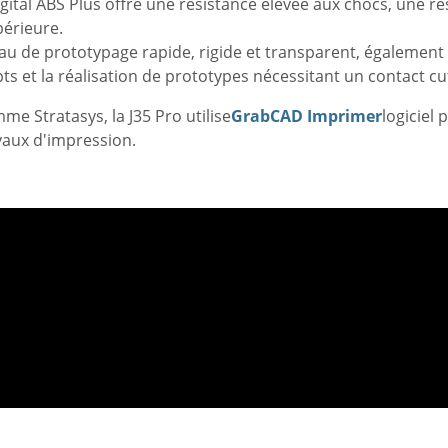
gital ABS Plus offre une résistance élevée aux chocs, une ré
périeure.
riau de prototypage rapide, rigide et transparent, également 
ts et la réalisation de prototypes nécessitant un contact c
 Stratasys, la J35 Pro utilise
GrabCAD Imprimer
logiciel 
avaux d'impression.