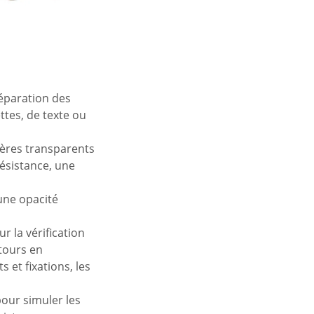
éparation des
ttes, de texte ou
mères transparents
ésistance, une
 une opacité
r la vérification
ntours en
 et fixations, les
pour simuler les