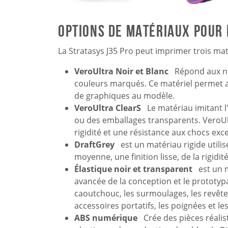
Options de matériaux pour 
La Stratasys J35 Pro peut imprimer trois 
VeroUltra Noir et Blanc
Répond aux no
couleurs marqués. Ce matériel permet aus
de graphiques au modèle.
VeroUltra ClearS
Le matériau imitant l
ou des emballages transparents. VeroUlt
rigidité et une résistance aux chocs exc
DraftGrey
est un matériau rigide utili
moyenne, une finition lisse, de la rigidit
Élastique noir et transparent
est un 
avancée de la conception et le prototypa
caoutchouc, les surmoulages, les revêtem
accessoires portatifs, les poignées et les
ABS numérique
Crée des pièces réalis