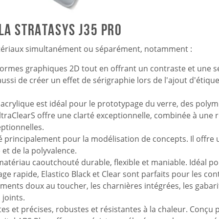
la Stratasys J35 Pro
matériaux simultanément ou séparément, notamment :
rmes graphiques 2D tout en offrant un contraste et une s
si de créer un effet de sérigraphie lors de l'ajout d'étique
'acrylique est idéal pour le prototypage du verre, des poly
raClearS offre une clarté exceptionnelle, combinée à une r
eptionnelles.
sé principalement pour la modélisation de concepts. Il offre
é et de la polyvalence.
matériau caoutchouté durable, flexible et maniable. Idéal pou
ge rapide, Elastico Black et Clear sont parfaits pour les co
ents doux au toucher, les charnières intégrées, les gabarits
 joints.
tes et précises, robustes et résistantes à la chaleur. Conçu 