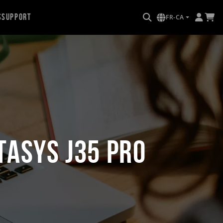
s
Support
FR-CA
tasys J35 Pro