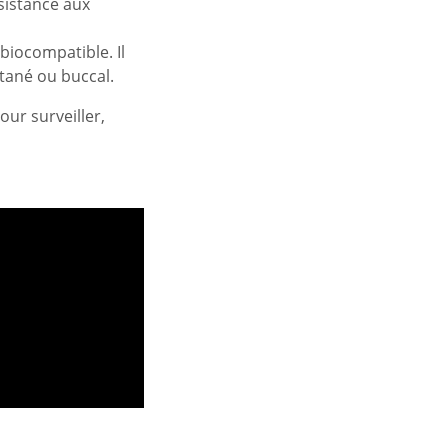
sistance aux
biocompatible. Il
utané ou buccal.
pour surveiller,