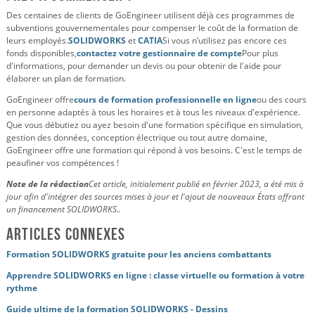
Des centaines de clients de GoEngineer utilisent déjà ces programmes de
subventions gouvernementales pour compenser le coût de la formation de
leurs employés.
SOLIDWORKS
et
CATIA
Si vous n’utilisez pas encore ces
fonds disponibles,
contactez votre gestionnaire de compte
Pour plus
d'informations, pour demander un devis ou pour obtenir de l'aide pour
élaborer un plan de formation.
GoEngineer offre
cours de formation professionnelle en ligne
ou des cours
en personne adaptés à tous les horaires et à tous les niveaux d'expérience.
Que vous débutiez ou ayez besoin d'une formation spécifique en simulation,
gestion des données, conception électrique ou tout autre domaine,
GoEngineer offre une formation qui répond à vos besoins. C'est le temps de
peaufiner vos compétences !
Note de la rédaction
Cet article, initialement publié en février 2023, a été mis à
jour afin d'intégrer des sources mises à jour et l'ajout de nouveaux États offrant
un financement SOLIDWORKS.
.
Articles connexes
Formation SOLIDWORKS gratuite pour les anciens combattants
Apprendre SOLIDWORKS en ligne : classe virtuelle ou formation à votre
rythme
Guide ultime de la formation SOLIDWORKS - Dessins