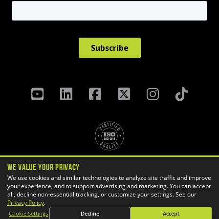
Politique de confidentialité
We Value Your Privacy
Termes Et Conditions
We use cookies and similar technologies to analyze site traffic and improve
your experience, and to support advertising and marketing. You can accept
Préférences des témoins
all, decline non-essential tracking, or customize your settings. See our
Copyright ©
2026 GoEngineer
Privacy Policy
.
Plan du site
Cookie Settings
Decline
Accept