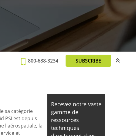
800-688-3234
SUBSCRIBE
Recevez notre vaste
de sa catégorie
gamme de
d PSI est depuis
ressources
 l'aérospatiale, la
techniques
ervice et
directement dans