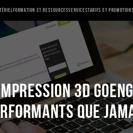
tériel
Formation et ressources
Services
Tarifs et promotion
impression 3D GoEng
rformants que jam