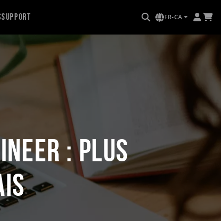
s
Support
FR-CA
ineer : plus
ais