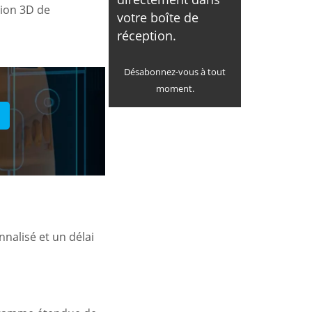
sion 3D de
votre boîte de
réception.
Désabonnez-vous à tout
moment.
nalisé et un délai