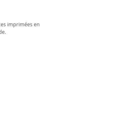
èces imprimées en
de.