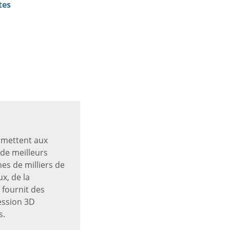
tes
ermettent aux
 de meilleurs
es de milliers de
x, de la
 fournit des
ession 3D
s.