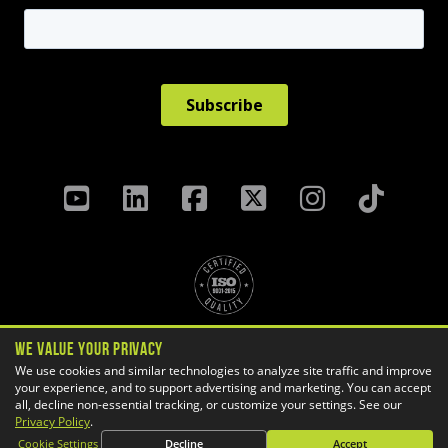
Politique de confidentialité
We Value Your Privacy
Termes Et Conditions
We use cookies and similar technologies to analyze site traffic and improve
your experience, and to support advertising and marketing. You can accept
Préférences des témoins
all, decline non-essential tracking, or customize your settings. See our
Copyright ©
2026 GoEngineer
Privacy Policy
.
Plan du site
Cookie Settings
Decline
Accept