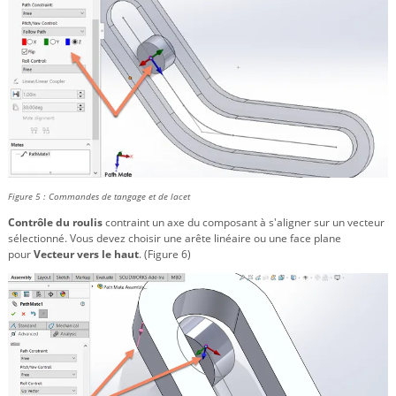
Figure 5 : Commandes de tangage et de lacet
Contrôle du roulis
contraint un axe du composant à s'aligner sur un vecteur
sélectionné. Vous devez choisir une arête linéaire ou une face plane
pour
Vecteur vers le haut
. (Figure 6)