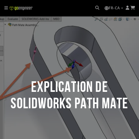
FR-CA
Explication de
SOLIDWORKS Path Mate