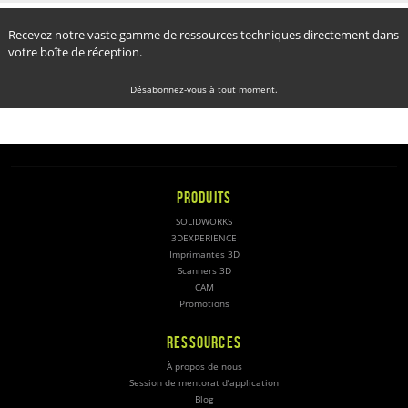
Recevez notre vaste gamme de ressources techniques directement dans
votre boîte de réception.
Désabonnez-vous à tout moment.
PRODUITS
SOLIDWORKS
3DEXPERIENCE
Imprimantes 3D
Scanners 3D
CAM
Promotions
RESSOURCES
À propos de nous
Session de mentorat d’application
Blog