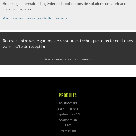
Bob est gestionnaire d'ingénierie d'applications de solutions de fabrication
chez GoEngineer
Voir tous les messages de Bob Renella
Recevez notre vaste gamme de ressources techniques directement dans
votre boîte de réception.
Désabonnez-vous à tout moment.
PRODUITS
SOLIDWORKS
3DEXPERIENCE
Imprimantes 3D
Scanners 3D
CAM
Promotions