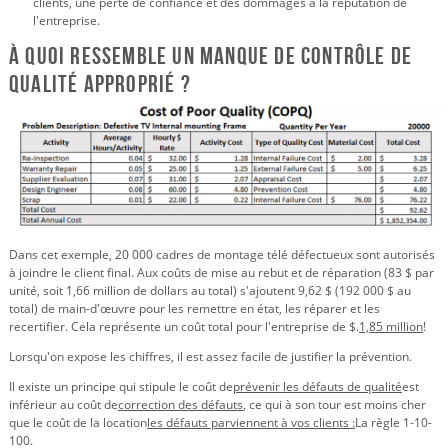
clients, une perte de confiance et des dommages à la réputation de
l'entreprise.
À quoi ressemble un manque de contrôle de
qualité approprié ?
Dans cet exemple, 20 000 cadres de montage télé défectueux sont autorisés
à joindre le client final. Aux coûts de mise au rebut et de réparation (83 $ par
unité, soit 1,66 million de dollars au total) s'ajoutent 9,62 $ (192 000 $ au
total) de main-d'œuvre pour les remettre en état, les réparer et les
recertifier. Cela représente un coût total pour l'entreprise de $.
1,85 million
!
Lorsqu'on expose les chiffres, il est assez facile de justifier la prévention.
Il existe un principe qui stipule le coût de
prévenir les défauts de qualité
est
inférieur au coût de
correction des défauts
, ce qui à son tour est moins cher
que le coût de la location
les défauts parviennent à vos clients :
La règle 1-10-
100.