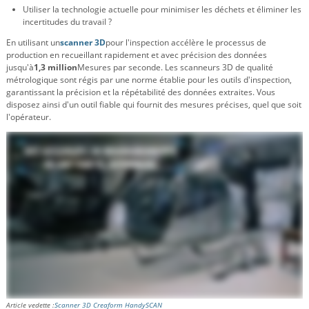
Utiliser la technologie actuelle pour minimiser les déchets et éliminer les
incertitudes du travail ?
En utilisant un
scanner 3D
pour l'inspection accélère le processus de
production en recueillant rapidement et avec précision des données
jusqu'à
1,3 million
Mesures par seconde. Les scanneurs 3D de qualité
métrologique sont régis par une norme établie pour les outils d'inspection,
garantissant la précision et la répétabilité des données extraites. Vous
disposez ainsi d'un outil fiable qui fournit des mesures précises, quel que soit
l'opérateur.
Article vedette :
Scanner 3D Creaform HandySCAN