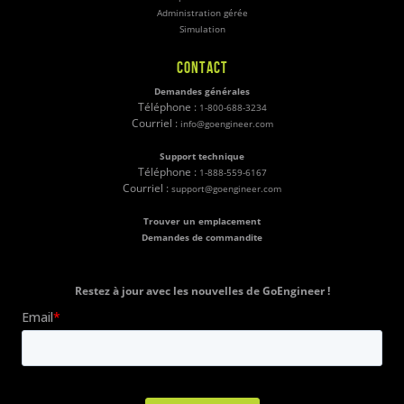
Administration gérée
Simulation
CONTACT
Demandes générales
Téléphone :
1-800-688-3234
Courriel :
info@goengineer.com
Support technique
Téléphone :
1-888-559-6167
Courriel :
support@goengineer.com
Trouver un emplacement
Demandes de commandite
Restez à jour avec les nouvelles de GoEngineer !