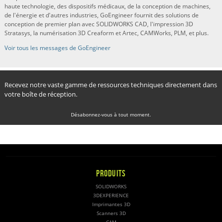
haute technologie, des dispositifs médicaux, de la conception de machines,
de l'énergie et d'autres industries, GoEngineer fournit des solutions de
conception de premier plan avec SOLIDWORKS CAD, l'impression 3D
Stratasys, la numérisation 3D Creaform et Artec, CAMWorks, PLM, et plus.
Voir tous les messages de GoEngineer
Recevez notre vaste gamme de ressources techniques directement dans
votre boîte de réception.
Désabonnez-vous à tout moment.
PRODUITS
SOLIDWORKS
3DEXPERIENCE
Imprimantes 3D
Scanners 3D