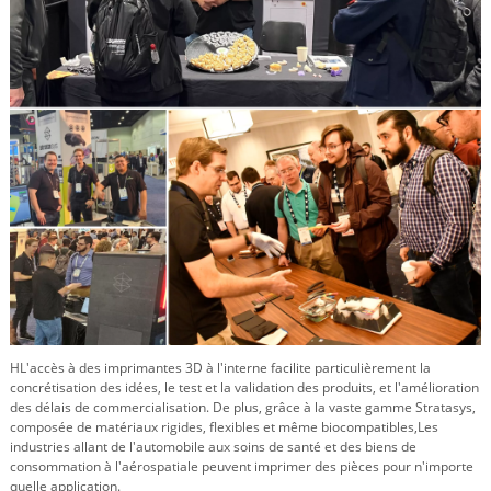
H
L'accès à des imprimantes 3D à l'interne facilite particulièrement la
concrétisation des idées, le test et la validation des produits, et l'amélioration
des délais de commercialisation. De plus, grâce à la vaste gamme Stratasys,
composée de matériaux rigides, flexibles et même biocompatibles,
Les
industries allant de l'automobile aux soins de santé et des biens de
consommation à l'aérospatiale peuvent imprimer des pièces pour n'importe
quelle application.