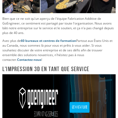
Bien que ce ne soit qu'un aperçu de l'équipe Fabrication Additive de
GoEngineer, ce sentiment est partagé par toute l'organisation. Nous avons
bâti notre entreprise sur le service et le soutien, et ça n'a pas changé depuis
plus de 40 ans.
Avec plus de
60 bureaux et centres de formation
Partout aux États-Unis et
au Canada, nous sommes là pour vous et prêts à vous aider. Si vous
souhaitez discuter de votre entreprise et de ses défis afin de trouver
ensemble des solutions novatrices, n'hésitez pas à nous
contacter.
Contactez-nous
!
L'impression 3D en tant que service