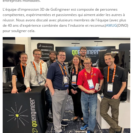
entreprises mondiales.
L'équipe d'impression 3D de GoEngineer est composée de personnes
compétentes, expérimentées et passionnées qui aiment aider les autres à
réussir. Nous avons discuté avec plusieurs membres de l'équipe (avec plus
de 40 ans d'expérience combinée dans l'industrie et reconnus)
AMUG
(DINO)
pour souligner cela.