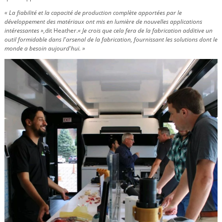
« La fiabilité et la capacité de production complète apportées par le
développement des matériaux ont mis en lumière de nouvelles applications
intéressantes »,
dit Heather.
« Je crois que cela fera de la fabrication additive un
outil formidable dans l'arsenal de la fabrication, fournissant les solutions dont le
monde a besoin aujourd'hui. »