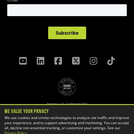
Politique de confidentialité
Termes Et Conditions
We Value Your Privacy
We use cookies and similar technologies to analyze site traffic and improve
Préférences des témoins
your experience, and to support advertising and marketing. You can accept
Copyright ©
2026 GoEngineer
all, decline non-essential tracking, or customize your settings. See our
Privacy Policy
.
Plan du site