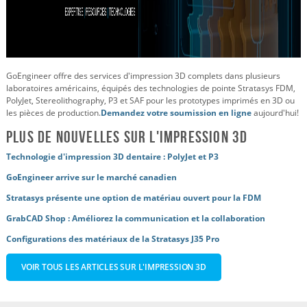
GoEngineer offre des services d'impression 3D complets dans plusieurs
laboratoires américains, équipés des technologies de pointe Stratasys FDM,
PolyJet, Stereolithography, P3 et SAF pour les prototypes imprimés en 3D ou
les pièces de production.
Demandez votre soumission en ligne
aujourd'hui!
Plus de nouvelles sur l'impression 3D
Technologie d'impression 3D dentaire : PolyJet et P3
GoEngineer arrive sur le marché canadien
Stratasys présente une option de matériau ouvert pour la FDM
GrabCAD Shop : Améliorez la communication et la collaboration
Configurations des matériaux de la Stratasys J35 Pro
VOIR TOUS LES ARTICLES SUR L'IMPRESSION 3D