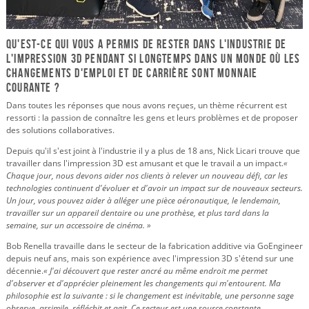
Qu'est-ce qui vous a permis de rester dans l'industrie de
l'impression 3D pendant si longtemps dans un monde où les
changements d'emploi et de carrière sont monnaie
courante ?
Dans toutes les réponses que nous avons reçues, un thème récurrent est
ressorti : la passion de connaître les gens et leurs problèmes et de proposer
des solutions collaboratives.
Depuis qu'il s'est joint à l'industrie il y a plus de 18 ans, Nick Licari trouve que
travailler dans l'impression 3D est amusant et que le travail a un impact.
«
Chaque jour, nous devons aider nos clients à relever un nouveau défi, car les
technologies continuent d'évoluer et d'avoir un impact sur de nouveaux secteurs.
Un jour, vous pouvez aider à alléger une pièce aéronautique, le lendemain,
travailler sur un appareil dentaire ou une prothèse, et plus tard dans la
semaine, sur un accessoire de cinéma. »
Bob Renella travaille dans le secteur de la fabrication additive via GoEngineer
depuis neuf ans, mais son expérience avec l'impression 3D s'étend sur une
décennie.
« J'ai découvert que rester ancré au même endroit me permet
d'observer et d'apprécier pleinement les changements qui m'entourent. Ma
philosophie est la suivante : si le changement est inévitable, une personne sage
observe, assimile, réfléchit et agit. Ce secteur est une source constante