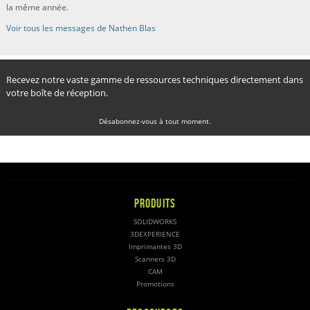
la même année.
Voir tous les messages de Nathen Blas
Recevez notre vaste gamme de ressources techniques directement dans
votre boîte de réception.
Désabonnez-vous à tout moment.
PRODUITS
SOLIDWORKS
3DEXPERIENCE
Imprimantes 3D
Scanners 3D
CAM
Promotions