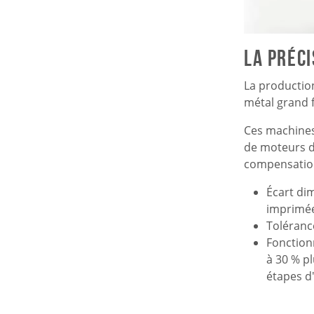
La préci
La productio
métal grand 
Ces machines
de moteurs d'
compensation 
Écart di
imprimée
Toléranc
Fonctionn
à 30 % pl
étapes d'