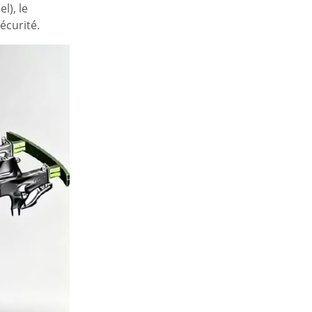
l), le
écurité.