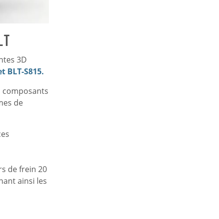
LT
antes 3D
et BLT-S815
.
es composants
hmes de
ces
s de frein 20
nant ainsi les