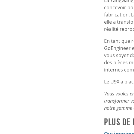
La Yangwang U
concevoir po
fabrication. 
elle a trans
réalité repro
En tant que 
GoEngineer es
vous soyez da
des pièces mé
internes com
Le U9X a plac
Vous voulez en
transformer v
notre gamme 
Plus de
Qui imprime 