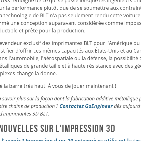
9X témoigne de ce qui se passe lorsque les ingénieurs ont 
ur la performance plutôt que de se soumettre aux contrain
La technologie de BLT n'a pas seulement rendu cette voiture 
formé une conception auparavant considérée comme imposs
ductible et prête pour la production.
revendeur exclusif des imprimantes BLT pour l'Amérique du
t fier d'offrir ces mêmes capacités aux États-Unis et au C
ns l'automobile, l'aérospatiale ou la défense, la possibilité
talliques de grande taille et à haute résistance avec des g
plexes change la donne.
é la barre très haut. À vous de jouer maintenant !
 savoir plus sur la façon dont la fabrication additive métallique 
otre chaîne de production ?
Contactez GoEngineer
dès aujourd'
d'imprimantes 3D BLT.
 nouvelles sur l'impression 3D
l'avenir ? Immersion dans 10 entreprises utilisant la te