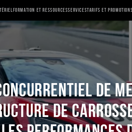
tériel
Formation et ressources
Services
Tarifs et promotion
concurrentiel de Met
ructure de carross
i les performances