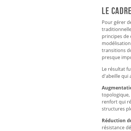
Le cadre
Pour gérer d
traditionnell
principes de 
modélisation
transitions 
presque impos
Le résultat f
d'abeille qui
Augmentation
topologique,
renfort qui r
structures pl
Réduction d
résistance d