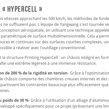
 « HyperCell »
es vitesses approchant les 500 km/h, les méthodes de fonde
es ne suffisaient pas. L'équipe de Yangwang s'est tournée ve
conception aérospatiale, en utilisant une technique appelé
 paramétrique de surface multidimensionnelle. Cela a perm
douces et continues sur des surfaces courbes complexes, u
sible à réaliser avec l'outillage conventionnel.
ut la structure Printing HyperCell : un châssis intégré en for
 allie une extrême légèreté à une immense résistance.
 de 200 % de la rigidité en torsion
- Grâce à l'optimisatio
 le châssis comporte des chambres creuses internes et des
épartissent les contraintes beaucoup plus efficacement que
eines.
u poids de 30 %
-
Grâce à l'utilisation d'un alliage d'alumini
éveloppé spécifiquement pour ce projet (présentant une lim