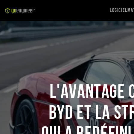
Logiciel
Ma
L'avantage 
BYD et la st
qui a redéfin