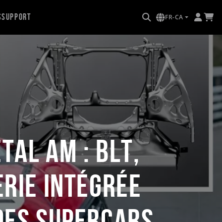
s
Support
FR-CA
al AM : BLT,
erie intégrée
 des supercars