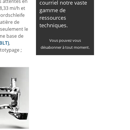
s attentes en
courriel notre vaste
8,33 mi/h et
gamme de
Nordschleife
ressources
atière de
techniques.
s seulement le
une base de
Vous pouvez vous
BLT)
,
désabonner à tout moment.
totypage ;