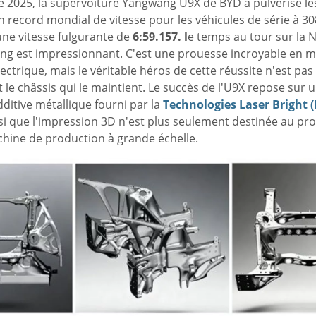
 2025, la supervoiture Yangwang U9X de BYD a pulvérisé le
n record mondial de vitesse pour les véhicules de série à 30
une vitesse fulgurante de
6:59.157. l
e temps au tour sur la 
ng est impressionnant. C'est une prouesse incroyable en m
ectrique, mais le véritable héros de cette réussite n'est pa
t le châssis qui le maintient. Le succès de l'U9X repose sur 
dditive métallique
fourni par la
Technologies Laser Bright (
i que l'impression 3D n'est plus seulement destinée au pro
chine de production à grande échelle.