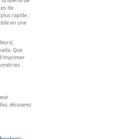
la liberté de
tes de
plus rapide ;
ible en une
 Nord,
anada. Que
 d'imprimer
éométries
peut
hui, découvrez
chnologie