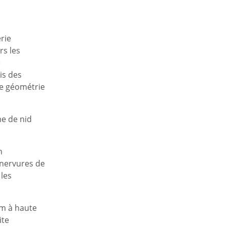
rie
rs les
e
is des
ne géométrie
me de nid
n
 nervures de
 les
um à haute
ite