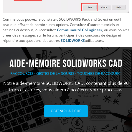
Comme vous pouvez le constater, SOLIDWORKS Pack and Go est un outil
pratique offrant de nombreuses options. Consultez d'autres tutoriels et
astuces ci-dessous, ou consultez
Communauté GoEngineer
, où vous pouvez
créer des messages sur le forum, participer à des concours de design et
répondre aux questions des autres
SOLIDWORKS
utilisateurs.
Aide-mémoire SOLIDWORKS CAD
RACCOURCIS ⋅ GESTES DE LA SOURIS ⋅ TOUCHES DE RACCOURCI
Notre aide-mémoire SOLIDWORKS CAD, contenant plus de 90
trucs et astuces, vous aidera à accélérer votre processus.
OBTENIR LA FICHE